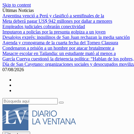
Skip to content
Últimas Noticias
Argentina venció a Perú y clasificó a semifinales de la
Meta deberá pagar US$ 942 millones por dañar a menores
Empleados judiciales cobrarán conectividad
Imputaron a policías por la presunta golpiza a un joven
Desalojos exprés: inquilinos de San Juan rechazan la media sanción
Agenda y cronograma de la cuarta fecha del Torneo Clausura
Condenaron a prisión a un hombre por atacar brutalmente a
Masacre escolar en Tailandia: un estudiante mató al menos a
García Cuerva cuestionó la dirigencia política: “Hablan de los pobres,
Día de San Cayetano: organizaciones sociales y desocupados movili
07/08/2026