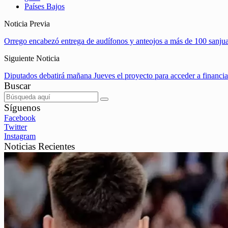
Países Bajos
Noticia Previa
Orrego encabezó entrega de audífonos y anteojos a más de 100 sanju
Siguiente Noticia
Diputados debatirá mañana Jueves el proyecto para acceder a financia
Buscar
Síguenos
Facebook
Twitter
Instagram
Noticias Recientes