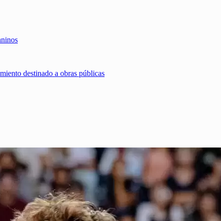
aninos
miento destinado a obras públicas