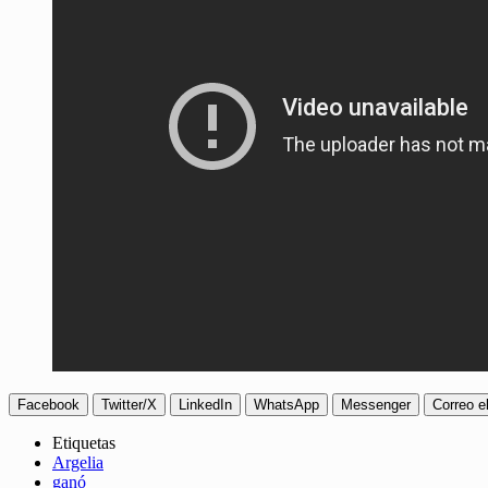
Facebook
Twitter/X
LinkedIn
WhatsApp
Messenger
Correo e
Etiquetas
Argelia
ganó