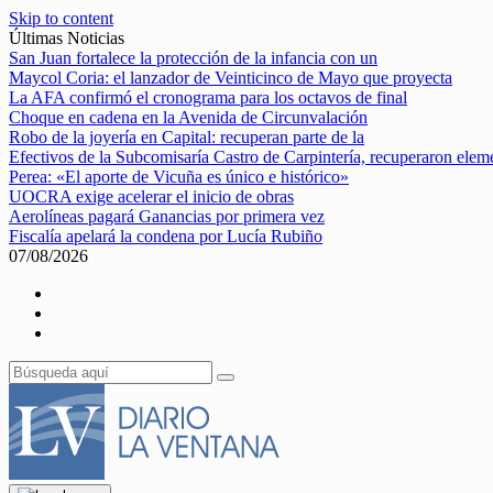
Skip to content
Últimas Noticias
San Juan fortalece la protección de la infancia con un
Maycol Coria: el lanzador de Veinticinco de Mayo que proyecta
La AFA confirmó el cronograma para los octavos de final
Choque en cadena en la Avenida de Circunvalación
Robo de la joyería en Capital: recuperan parte de la
Efectivos de la Subcomisaría Castro de Carpintería, recuperaron elem
Perea: «El aporte de Vicuña es único e histórico»
UOCRA exige acelerar el inicio de obras
Aerolíneas pagará Ganancias por primera vez
Fiscalía apelará la condena por Lucía Rubiño
07/08/2026