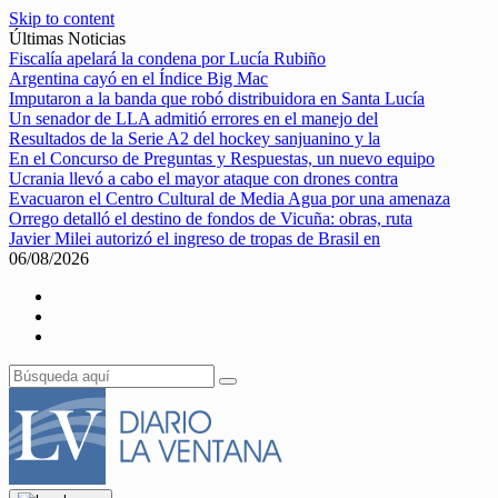
Skip to content
Últimas Noticias
Fiscalía apelará la condena por Lucía Rubiño
Argentina cayó en el Índice Big Mac
Imputaron a la banda que robó distribuidora en Santa Lucía
Un senador de LLA admitió errores en el manejo del
Resultados de la Serie A2 del hockey sanjuanino y la
En el Concurso de Preguntas y Respuestas, un nuevo equipo
Ucrania llevó a cabo el mayor ataque con drones contra
Evacuaron el Centro Cultural de Media Agua por una amenaza
Orrego detalló el destino de fondos de Vicuña: obras, ruta
Javier Milei autorizó el ingreso de tropas de Brasil en
06/08/2026