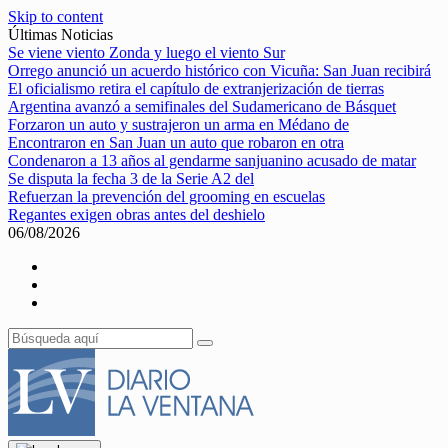
Skip to content
Últimas Noticias
Se viene viento Zonda y luego el viento Sur
Orrego anunció un acuerdo histórico con Vicuña: San Juan recibirá
El oficialismo retira el capítulo de extranjerización de tierras
Argentina avanzó a semifinales del Sudamericano de Básquet
Forzaron un auto y sustrajeron un arma en Médano de
Encontraron en San Juan un auto que robaron en otra
Condenaron a 13 años al gendarme sanjuanino acusado de matar
Se disputa la fecha 3 de la Serie A2 del
Refuerzan la prevención del grooming en escuelas
Regantes exigen obras antes del deshielo
06/08/2026