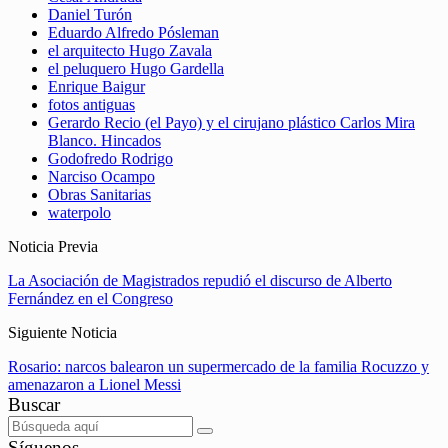
Daniel Turón
Eduardo Alfredo Pósleman
el arquitecto Hugo Zavala
el peluquero Hugo Gardella
Enrique Baigur
fotos antiguas
Gerardo Recio (el Payo) y el cirujano plástico Carlos Mira
Blanco. Hincados
Godofredo Rodrigo
Narciso Ocampo
Obras Sanitarias
waterpolo
Noticia Previa
La Asociación de Magistrados repudió el discurso de Alberto
Fernández en el Congreso
Siguiente Noticia
Rosario: narcos balearon un supermercado de la familia Rocuzzo y
amenazaron a Lionel Messi
Buscar
Síguenos