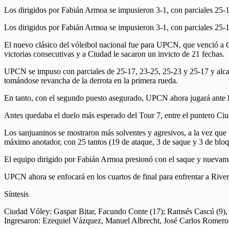
Los dirigidos por Fabián Armoa se impusieron 3-1, con parciales 25-
Los dirigidos por Fabián Armoa se impusieron 3-1, con parciales 25-
El nuevo clásico del vóleibol nacional fue para UPCN, que venció a Ciu
victorias consecutivas y a Ciudad le sacaron un invicto de 21 fechas.
UPCN se impuso con parciales de 25-17, 23-25, 25-23 y 25-17 y alcanzó
tomándose revancha de la derrota en la primera rueda.
En tanto, con el segundo puesto asegurado, UPCN ahora jugará ante Rive
Antes quedaba el duelo más esperado del Tour 7, entre el puntero Ciud
Los sanjuaninos se mostraron más solventes y agresivos, a la vez que 
máximo anotador, con 25 tantos (19 de ataque, 3 de saque y 3 de blo
El equipo dirigido por Fabián Armoa presionó con el saque y nuevame
UPCN ahora se enfocará en los cuartos de final para enfrentar a Rive
Síntesis
Ciudad Vóley: Gaspar Bitar, Facundo Conte (17); Ramsés Cascú (9), S
Ingresaron: Ezequiel Vázquez, Manuel Albrecht, José Carlos Romero