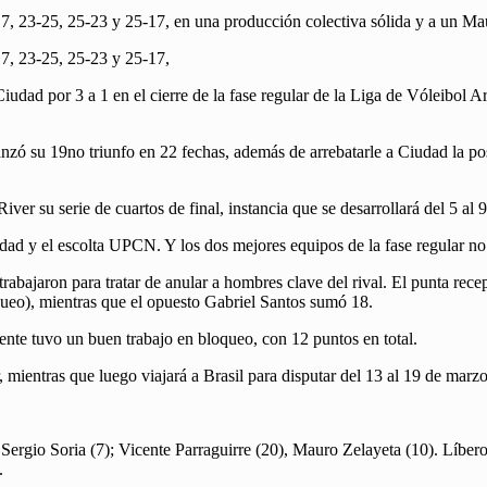
17, 23-25, 25-23 y 25-17, en una producción colectiva sólida y a un M
17, 23-25, 25-23 y 25-17,
dad por 3 a 1 en el cierre de la fase regular de la Liga de Vóleibol Ar
 su 19no triunfo en 22 fechas, además de arrebatarle a Ciudad la posib
r su serie de cuartos de final, instancia que se desarrollará del 5 al 9
ad y el escolta UPCN. Y los dos mejores equipos de la fase regular no 
trabajaron para tratar de anular a hombres clave del rival. El punta re
queo), mientras que el opuesto Gabriel Santos sumó 18.
nte tuvo un buen trabajo en bloqueo, con 12 puntos en total.
r, mientras que luego viajará a Brasil para disputar del 13 al 19 de m
ergio Soria (7); Vicente Parraguirre (20), Mauro Zelayeta (10). Líbe
.