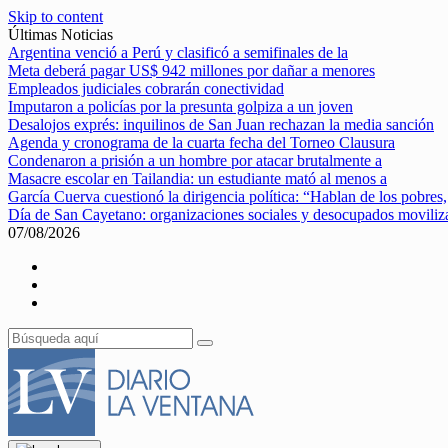
Skip to content
Últimas Noticias
Argentina venció a Perú y clasificó a semifinales de la
Meta deberá pagar US$ 942 millones por dañar a menores
Empleados judiciales cobrarán conectividad
Imputaron a policías por la presunta golpiza a un joven
Desalojos exprés: inquilinos de San Juan rechazan la media sanción
Agenda y cronograma de la cuarta fecha del Torneo Clausura
Condenaron a prisión a un hombre por atacar brutalmente a
Masacre escolar en Tailandia: un estudiante mató al menos a
García Cuerva cuestionó la dirigencia política: “Hablan de los pobres,
Día de San Cayetano: organizaciones sociales y desocupados movili
07/08/2026