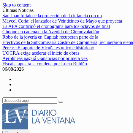
Skip to content
Últimas Noticias
San Juan fortalece la protección de la infancia con un
Maycol Coria: el lanzador de Veinticinco de Mayo que proyecta
La AFA confirmó el cronograma para los octavos de final
Choque en cadena en la Avenida de Circunvalación
Robo de la joyería en Capital: recuperan parte de la
Efectivos de la Subcomisaría Castro de Carpintería, recuperaron elem
Perea: «El aporte de Vicuña es único e histórico»
UOCRA exige acelerar el inicio de obras
Aerolíneas pagará Ganancias por primera vez
Fiscalía apelará la condena por Lucía Rubiño
06/08/2026