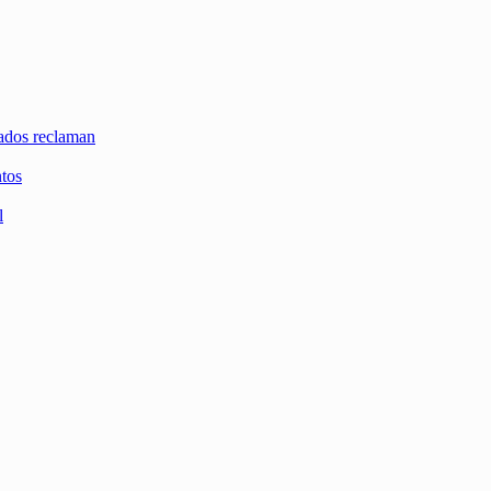
zados reclaman
ntos
l