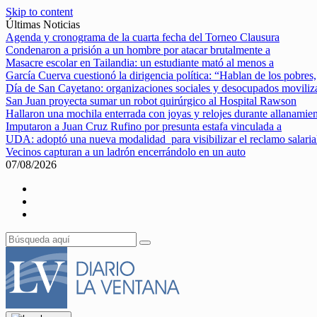
Skip to content
Últimas Noticias
Agenda y cronograma de la cuarta fecha del Torneo Clausura
Condenaron a prisión a un hombre por atacar brutalmente a
Masacre escolar en Tailandia: un estudiante mató al menos a
García Cuerva cuestionó la dirigencia política: “Hablan de los pobres,
Día de San Cayetano: organizaciones sociales y desocupados movili
San Juan proyecta sumar un robot quirúrgico al Hospital Rawson
Hallaron una mochila enterrada con joyas y relojes durante allanamie
Imputaron a Juan Cruz Rufino por presunta estafa vinculada a
UDA: adoptó una nueva modalidad para visibilizar el reclamo salaria
Vecinos capturan a un ladrón encerrándolo en un auto
07/08/2026