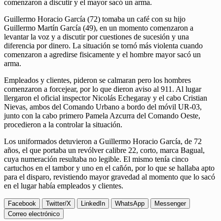
comenzaron a discutir y el mayor sacó un arma.
Guillermo Horacio García (72) tomaba un café con su hijo
Guillermo Martín García (49), en un momento comenzaron a
levantar la voz y a discutir por cuestiones de sucesión y una
diferencia por dinero. La situación se tornó más violenta cuando
comenzaron a agredirse fisicamente y el hombre mayor sacó un
arma.
Empleados y clientes, pideron se calmaran pero los hombres
comenzaron a forcejear, por lo que dieron aviso al 911. Al lugar
llergaron el oficial inspector Nicolás Echegaray y el cabo Cristian
Nievas, ambos del Comando Urbano a bordo del móvil UR-03,
junto con la cabo primero Pamela Azcurra del Comando Oeste,
procedieron a la controlar la situación.
Los uniformados detuvieron a Guillermo Horacio García, de 72
años, el que portaba un revólver calibre 22, corto, marca Bagual,
cuya numeración resultaba no legible. El mismo tenía cinco
cartuchos en el tambor y uno en el cañón, por lo que se hallaba apto
para el disparo, revistiendo mayor gravedad al momento que lo sacó
en el lugar había empleados y clientes.
Facebook
Twitter/X
LinkedIn
WhatsApp
Messenger
Correo electrónico