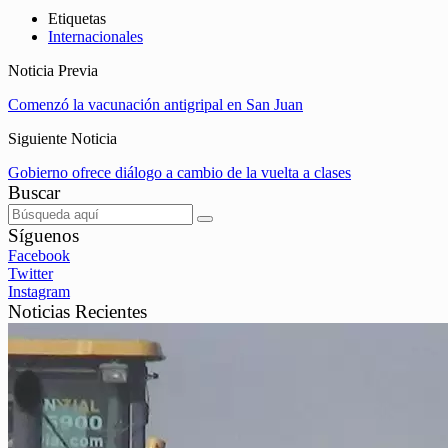
Etiquetas
Internacionales
Noticia Previa
Comenzó la vacunación antigripal en San Juan
Siguiente Noticia
Gobierno ofrece diálogo a cambio de la vuelta a clases
Buscar
Síguenos
Facebook
Twitter
Instagram
Noticias Recientes