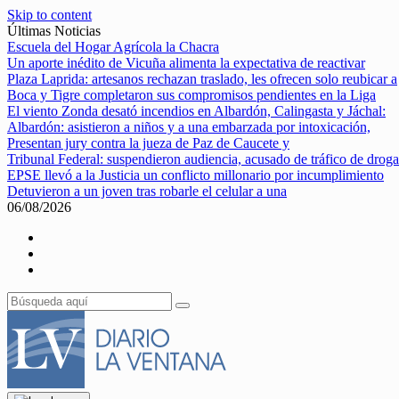
Skip to content
Últimas Noticias
Escuela del Hogar Agrícola la Chacra
Un aporte inédito de Vicuña alimenta la expectativa de reactivar
Plaza Laprida: artesanos rechazan traslado, les ofrecen solo reubicar a
Boca y Tigre completaron sus compromisos pendientes en la Liga
El viento Zonda desató incendios en Albardón, Calingasta y Jáchal:
Albardón: asistieron a niños y a una embarzada por intoxicación,
Presentan jury contra la jueza de Paz de Caucete y
Tribunal Federal: suspendieron audiencia, acusado de tráfico de droga
EPSE llevó a la Justicia un conflicto millonario por incumplimiento
Detuvieron a un joven tras robarle el celular a una
06/08/2026