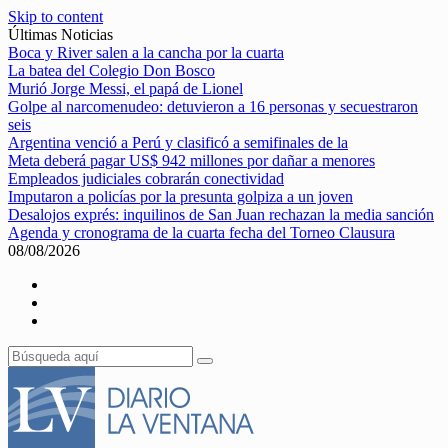
Skip to content
Últimas Noticias
Boca y River salen a la cancha por la cuarta
La batea del Colegio Don Bosco
Murió Jorge Messi, el papá de Lionel
Golpe al narcomenudeo: detuvieron a 16 personas y secuestraron
seis
Argentina venció a Perú y clasificó a semifinales de la
Meta deberá pagar US$ 942 millones por dañar a menores
Empleados judiciales cobrarán conectividad
Imputaron a policías por la presunta golpiza a un joven
Desalojos exprés: inquilinos de San Juan rechazan la media sanción
Agenda y cronograma de la cuarta fecha del Torneo Clausura
08/08/2026