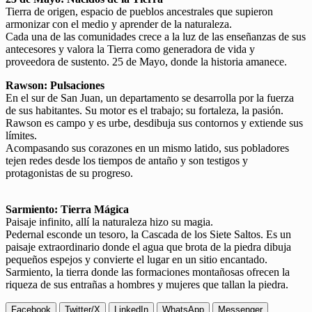
Tierra de origen, espacio de pueblos ancestrales que supieron
armonizar con el medio y aprender de la naturaleza.
Cada una de las comunidades crece a la luz de las enseñanzas de sus
antecesores y valora la Tierra como generadora de vida y
proveedora de sustento. 25 de Mayo, donde la historia amanece.
Rawson: Pulsaciones
En el sur de San Juan, un departamento se desarrolla por la fuerza
de sus habitantes. Su motor es el trabajo; su fortaleza, la pasión.
Rawson es campo y es urbe, desdibuja sus contornos y extiende sus
límites.
Acompasando sus corazones en un mismo latido, sus pobladores
tejen redes desde los tiempos de antaño y son testigos y
protagonistas de su progreso.
Sarmiento: Tierra Mágica
Paisaje infinito, allí la naturaleza hizo su magia.
Pedernal esconde un tesoro, la Cascada de los Siete Saltos. Es un
paisaje extraordinario donde el agua que brota de la piedra dibuja
pequeños espejos y convierte el lugar en un sitio encantado.
Sarmiento, la tierra donde las formaciones montañosas ofrecen la
riqueza de sus entrañas a hombres y mujeres que tallan la piedra.
Facebook
Twitter/X
LinkedIn
WhatsApp
Messenger