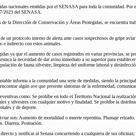
didas nacionales emitidas por el SENASA para toda la comunidad. Por el
n 147/2023 del SENASA.
és de la Dirección de Conservación y Áreas Protegidas, se encuentra t
 de un protocolo interno de alerta ante casos sospechosos de gripe aviar
o e indirecto con estos animales.
as ya que el aumento de casos registrados en varias provincias, se pro
destaca la necesidad de dar aviso inmediato a su superior para establec
lación de fauna silvestre, limpieza del uniforme laboral y desinfección 
entable informa a la comunidad una serie de medidas, siendo la principa
 de encontrar algún ave que presente síntomas de la enfermedad, comu
ventivas como: Se prohíbe en todo el Territorio Nacional la realización 
 y silvestres con cualquier motivo y finalidad. Se prohíbe la distribuc
ntales y de deporte.
 Aviar son: Aumento de mortalidad o muerte repentina. Plumaje erizado. D
n. Diarrea. Postración.
o directo y notificar al Senasa concurriendo a cualquiera de sus oficina