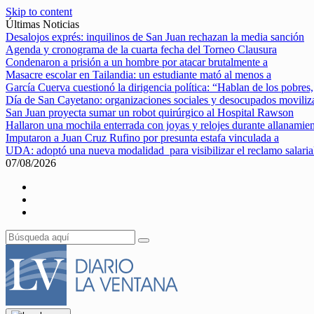
Skip to content
Últimas Noticias
Desalojos exprés: inquilinos de San Juan rechazan la media sanción
Agenda y cronograma de la cuarta fecha del Torneo Clausura
Condenaron a prisión a un hombre por atacar brutalmente a
Masacre escolar en Tailandia: un estudiante mató al menos a
García Cuerva cuestionó la dirigencia política: “Hablan de los pobres,
Día de San Cayetano: organizaciones sociales y desocupados movili
San Juan proyecta sumar un robot quirúrgico al Hospital Rawson
Hallaron una mochila enterrada con joyas y relojes durante allanamie
Imputaron a Juan Cruz Rufino por presunta estafa vinculada a
UDA: adoptó una nueva modalidad para visibilizar el reclamo salaria
07/08/2026