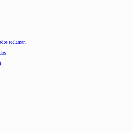
zados reclaman
ntos
l