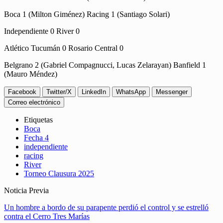
Boca 1 (Milton Giménez) Racing 1 (Santiago Solari)
Independiente 0 River 0
Atlético Tucumán 0 Rosario Central 0
Belgrano 2 (Gabriel Compagnucci, Lucas Zelarayan) Banfield 1
(Mauro Méndez)
Facebook
Twitter/X
LinkedIn
WhatsApp
Messenger
Correo electrónico
Etiquetas
Boca
Fecha 4
independiente
racing
River
Torneo Clausura 2025
Noticia Previa
Un hombre a bordo de su parapente perdió el control y se estrelló
contra el Cerro Tres Marías