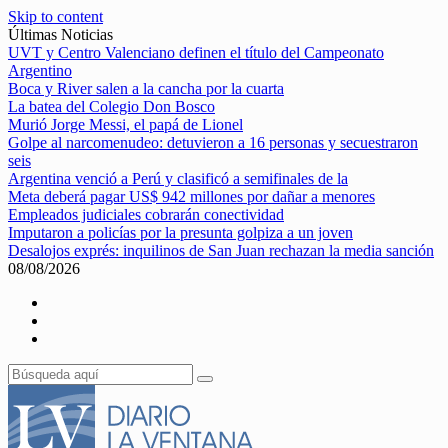
Skip to content
Últimas Noticias
UVT y Centro Valenciano definen el título del Campeonato
Argentino
Boca y River salen a la cancha por la cuarta
La batea del Colegio Don Bosco
Murió Jorge Messi, el papá de Lionel
Golpe al narcomenudeo: detuvieron a 16 personas y secuestraron
seis
Argentina venció a Perú y clasificó a semifinales de la
Meta deberá pagar US$ 942 millones por dañar a menores
Empleados judiciales cobrarán conectividad
Imputaron a policías por la presunta golpiza a un joven
Desalojos exprés: inquilinos de San Juan rechazan la media sanción
08/08/2026