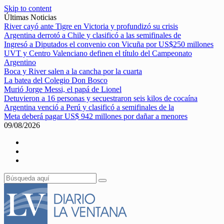
Skip to content
Últimas Noticias
River cayó ante Tigre en Victoria y profundizó su crisis
Argentina derrotó a Chile y clasificó a las semifinales de
Ingresó a Diputados el convenio con Vicuña por US$250 millones
UVT y Centro Valenciano definen el título del Campeonato
Argentino
Boca y River salen a la cancha por la cuarta
La batea del Colegio Don Bosco
Murió Jorge Messi, el papá de Lionel
Detuvieron a 16 personas y secuestraron seis kilos de cocaína
Argentina venció a Perú y clasificó a semifinales de la
Meta deberá pagar US$ 942 millones por dañar a menores
09/08/2026