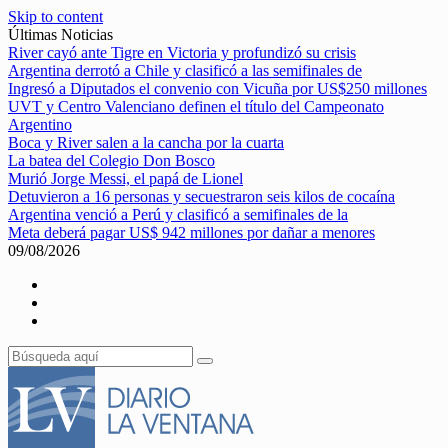
Skip to content
Últimas Noticias
River cayó ante Tigre en Victoria y profundizó su crisis
Argentina derrotó a Chile y clasificó a las semifinales de
Ingresó a Diputados el convenio con Vicuña por US$250 millones
UVT y Centro Valenciano definen el título del Campeonato
Argentino
Boca y River salen a la cancha por la cuarta
La batea del Colegio Don Bosco
Murió Jorge Messi, el papá de Lionel
Detuvieron a 16 personas y secuestraron seis kilos de cocaína
Argentina venció a Perú y clasificó a semifinales de la
Meta deberá pagar US$ 942 millones por dañar a menores
09/08/2026