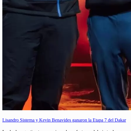
Lisandro Sisterna y Kevin Benavides ganaron la Etapa 7 del Dakar