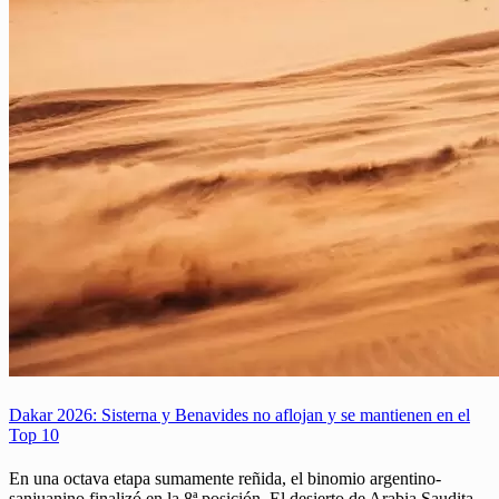
Dakar 2026: Sisterna y Benavides no aflojan y se mantienen en el
Top 10
En una octava etapa sumamente reñida, el binomio argentino-
sanjuanino finalizó en la 8ª posición. El desierto de Arabia Saudita