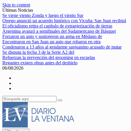
Skip to content
Últimas Noticias
Se viene viento Zonda y luego el viento Sur
Orrego anunció un acuerdo histórico con Vicuña: San Juan recibirá
El oficialismo retira el capítulo de extranjerización de tierras
Argentina avanzó a semifinales del Sudamericano de Básquet
Forzaron un auto y sustrajeron un arma en Médano de
Encontraron en San Juan un auto que robaron en otra
Condenaron a 13 años al gendarme sanjuanino acusado de matar
Se disputa la fecha 3 de la Serie A2 del
Refuerzan la prevención del grooming en escuelas
Regantes exigen obras antes del deshielo
06/08/2026