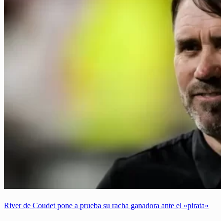
River de Coudet pone a prueba su racha ganadora ante el «pirata»