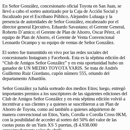
En Señor González, concesionario oficial Toyota en San Juan, se
llevó a cabo el sorteo autorizado por la Caja de Acción Social y
fiscalizado por el Escribano Público, Alejandro Luluaga y la
presencia de autoridades de Señor González, encabezado por el
director general Ejecutivo, Eduardo Savastano; el Gerente General,
Roberto D´amico; el Gerente de Plan de Ahorro, Oscar Pérez, el
equipo de Plan de Ahorro, el Gerente de Venta Convencional
Leonardo Ocampo y su equipo de ventas de Señor González.
El sorteo fue transmitido en vivo por las redes sociales del
concesionario Instagram y Facebook. Esta es la séptima edición del
“Club de Amigos Señor González” y en esta oportunidad hubo un
ganador de UN MEDIO TOYOTA YARIS. Se trata de Andrés
Guillermo Ruiz Giordano, cupón número 555, oriundo del
departamento Albardón.
Señor González ya había sorteado dos medios Etios; luego, entregó
importantes premios a los suscriptores de las siguientes ediciones del
Club de Amigos Señor González y en esta séptima edición volvió a
incentivar a sus clientes y a quienes se suscribieron a un Plan de
Ahorro de Toyota, como así también a quienes adquirieron de
manera convencional un Etios, Yaris, Corolla o Corolla Cross 0KM,
con la posibilidad de acceder al sorteo del 50% del valor de las
cuotas puras de un Yaris XS 5 puertas, ($ 4.938.000