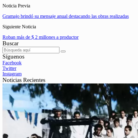
Noticia Previa
Gramajo brindó su mensaje anual destacando las obras realizadas
Siguiente Noticia
Roban más de $ 2 millones a productor
Buscar
Síguenos
Facebook
Twitter
Instagram
Noticias Recientes