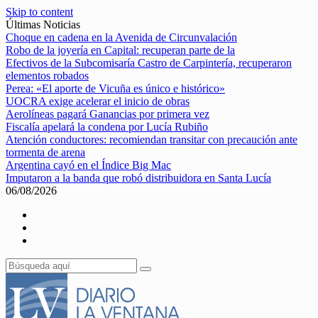
Skip to content
Últimas Noticias
Choque en cadena en la Avenida de Circunvalación
Robo de la joyería en Capital: recuperan parte de la
Efectivos de la Subcomisaría Castro de Carpintería, recuperaron
elementos robados
Perea: «El aporte de Vicuña es único e histórico»
UOCRA exige acelerar el inicio de obras
Aerolíneas pagará Ganancias por primera vez
Fiscalía apelará la condena por Lucía Rubiño
Atención conductores: recomiendan transitar con precaución ante
tormenta de arena
Argentina cayó en el Índice Big Mac
Imputaron a la banda que robó distribuidora en Santa Lucía
06/08/2026