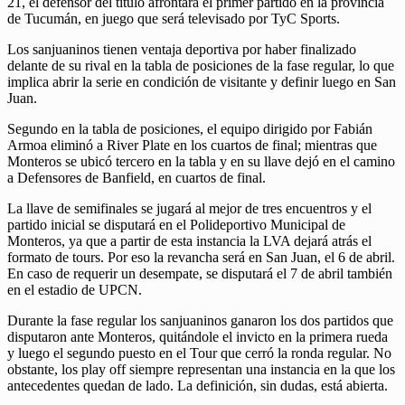
21, el defensor del título afrontará el primer partido en la provincia
de Tucumán, en juego que será televisado por TyC Sports.
Los sanjuaninos tienen ventaja deportiva por haber finalizado
delante de su rival en la tabla de posiciones de la fase regular, lo que
implica abrir la serie en condición de visitante y definir luego en San
Juan.
Segundo en la tabla de posiciones, el equipo dirigido por Fabián
Armoa eliminó a River Plate en los cuartos de final; mientras que
Monteros se ubicó tercero en la tabla y en su llave dejó en el camino
a Defensores de Banfield, en cuartos de final.
La llave de semifinales se jugará al mejor de tres encuentros y el
partido inicial se disputará en el Polideportivo Municipal de
Monteros, ya que a partir de esta instancia la LVA dejará atrás el
formato de tours. Por eso la revancha será en San Juan, el 6 de abril.
En caso de requerir un desempate, se disputará el 7 de abril también
en el estadio de UPCN.
Durante la fase regular los sanjuaninos ganaron los dos partidos que
disputaron ante Monteros, quitándole el invicto en la primera rueda
y luego el segundo puesto en el Tour que cerró la ronda regular. No
obstante, los play off siempre representan una instancia en la que los
antecedentes quedan de lado. La definición, sin dudas, está abierta.