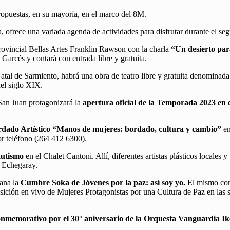
opuestas, en su mayoría, en el marco del 8M.
 ofrece una variada agenda de actividades para disfrutar durante el seg
rovincial Bellas Artes Franklin Rawson con la charla
“Un desierto par
 Garcés y contará con entrada libre y gratuita.
atal de Sarmiento, habrá una obra de teatro libre y gratuita denominad
del siglo XIX.
San Juan protagonizará la
apertura oficial de la Temporada 2023 en 
rdado Artístico “Manos de mujeres: bordado, cultura y cambio”
en
r teléfono (264 412 6300).
autismo
en el Chalet Cantoni. Allí, diferentes artistas plásticos locales 
a Echegaray.
bana la
Cumbre Soka de Jóvenes por la paz: así soy yo.
El mismo cons
ción en vivo de Mujeres Protagonistas por una Cultura de Paz en las sa
nmemorativo por el 30° aniversario de la Orquesta Vanguardia I