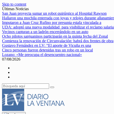
Skip to content
Últimas Noticias
San Juan proyecta sumar un robot quirúrgico al Hospital Rawson
Hallaron una mochila enterrada con joyas y relojes durante allanamie
Imputaron a Juan Cruz Rufino por presunta estafa vinculada a
UDA: adoptó una nueva modalidad para visibilizar el reclamo salaria
Vecinos capturan a un ladrón encerrándolo en un auto
Ocho pilotos sanjuaninos participarán en la quinta fecha del Zonal
Comienza la renovación de Circunvalación: habrá dos frentes de obra
Gustavo Fernández en LV: “El aporte de Vicuña es una
Cinco personas fueron detenidas tras un robo en un local
Lozano: «Me preocupa el desencuentro nacional»
07/08/2026