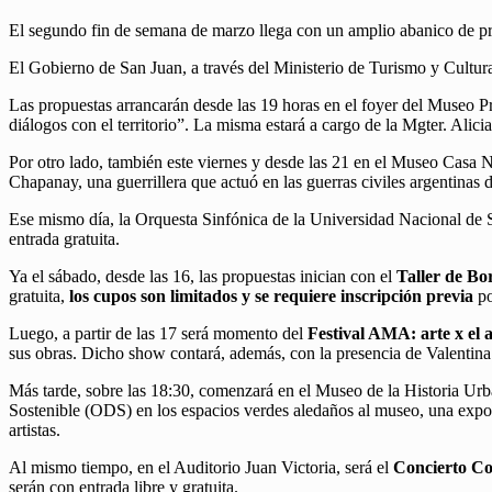
El segundo fin de semana de marzo llega con un amplio abanico de pr
El Gobierno de San Juan, a través del Ministerio de Turismo y Cultura,
Las propuestas arrancarán desde las 19 horas en el foyer del Museo P
diálogos con el territorio”. La misma estará a cargo de la Mgter. Alicia
Por otro lado, también este viernes y desde las 21 en el Museo Casa N
Chapanay, una guerrillera que actuó en las guerras civiles argentinas 
Ese mismo día, la Orquesta Sinfónica de la Universidad Nacional de 
entrada gratuita.
Ya el sábado, desde las 16, las propuestas inician con el
Taller de Bo
gratuita,
los cupos son limitados y se requiere inscripción previa
po
Luego, a partir de las 17 será momento del
Festival AMA: arte x el 
sus obras. Dicho show contará, además, con la presencia de Valentin
Más tarde, sobre las 18:30, comenzará en el Museo de la Historia Ur
Sostenible (ODS) en los espacios verdes aledaños al museo, una exposi
artistas.
Al mismo tiempo, en el Auditorio Juan Victoria, será el
Concierto Co
serán con entrada libre y gratuita.