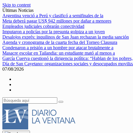
Skip to content
Últimas Noticias
Argentina venció a Perú y clasificó a semifinales de la
Meta deberá pagar US$ 942 millones por dañar a menores
Empleados judiciales cobrarán conectividad
Imputaron a policías por la presunta golpiza a un joven
Desalojos exprés: inquilinos de San Juan rechazan la media sanción
Agenda y cronograma de la cuarta fecha del Torneo Clausura
Condenaron a prisión a un hombre por atacar brutalmente a
Masacre escolar en Tailandia: un estudiante mató al menos a
García Cuerva cuestionó la dirigencia política: “Hablan de los pobres,
Día de San Cayetano: organizaciones sociales y desocupados movili
07/08/2026