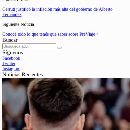
Cerruti justificó la inflación más alta del gobierno de Alberto
Fernández
Siguiente Noticia
Conocé todo lo que tenés que saber sobre PreViaje 4
Buscar
Síguenos
Facebook
Twitter
Instagram
Noticias Recientes