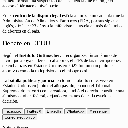
manera formal una suspensión de la sentencia que restringe el
acceso al fármaco a nivel nacional.
En el
centro de la disputa legal
está la autorización sanitaria que la
Administración de Alimentos y Fármacos (FDA, por sus siglas en
inglés) dio hace 23 años a la mifepristona, usada en más de la mitad
de abortos en el país.
Debate en EEUU
Según el
Instituto Guttmacher
, una organización sin ánimo de
lucro que apoya el derecho al aborto, el 54% de las interrupciones
de embarazos en Estados Unidos en 2022 fueron con píldoras
abortivas como la mifepristona o el misoprostol.
La
batalla política y judicial
en torno al aborto se reavivó en
Estados Unidos en junio del año pasado, cuando el Tribunal
Supremo, de mayoría conservadora, tumbó el derecho constitucional
al mismo a nivel federal, dejando en manos de cada estado la
decisión.
Facebook
Twitter/X
LinkedIn
WhatsApp
Messenger
Correo electrónico
Noticia Previa