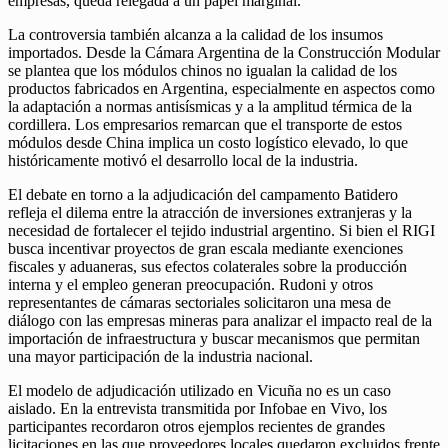
empresas, queda relegada a un papel marginal.
La controversia también alcanza a la calidad de los insumos
importados. Desde la Cámara Argentina de la Construcción Modular
se plantea que los módulos chinos no igualan la calidad de los
productos fabricados en Argentina, especialmente en aspectos como
la adaptación a normas antisísmicas y a la amplitud térmica de la
cordillera. Los empresarios remarcan que el transporte de estos
módulos desde China implica un costo logístico elevado, lo que
históricamente motivó el desarrollo local de la industria.
El debate en torno a la adjudicación del campamento Batidero
refleja el dilema entre la atracción de inversiones extranjeras y la
necesidad de fortalecer el tejido industrial argentino. Si bien el RIGI
busca incentivar proyectos de gran escala mediante exenciones
fiscales y aduaneras, sus efectos colaterales sobre la producción
interna y el empleo generan preocupación. Rudoni y otros
representantes de cámaras sectoriales solicitaron una mesa de
diálogo con las empresas mineras para analizar el impacto real de la
importación de infraestructura y buscar mecanismos que permitan
una mayor participación de la industria nacional.
El modelo de adjudicación utilizado en Vicuña no es un caso
aislado. En la entrevista transmitida por Infobae en Vivo, los
participantes recordaron otros ejemplos recientes de grandes
licitaciones en las que proveedores locales quedaron excluidos frente