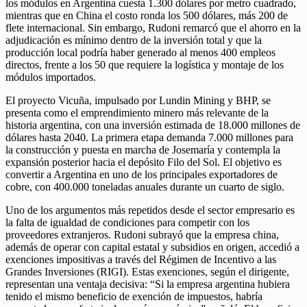
los módulos en Argentina cuesta 1.300 dólares por metro cuadrado,
mientras que en China el costo ronda los 500 dólares, más 200 de
flete internacional. Sin embargo, Rudoni remarcó que el ahorro en la
adjudicación es mínimo dentro de la inversión total y que la
producción local podría haber generado al menos 400 empleos
directos, frente a los 50 que requiere la logística y montaje de los
módulos importados.
El proyecto Vicuña, impulsado por Lundin Mining y BHP, se
presenta como el emprendimiento minero más relevante de la
historia argentina, con una inversión estimada de 18.000 millones de
dólares hasta 2040. La primera etapa demanda 7.000 millones para
la construcción y puesta en marcha de Josemaría y contempla la
expansión posterior hacia el depósito Filo del Sol. El objetivo es
convertir a Argentina en uno de los principales exportadores de
cobre, con 400.000 toneladas anuales durante un cuarto de siglo.
Uno de los argumentos más repetidos desde el sector empresario es
la falta de igualdad de condiciones para competir con los
proveedores extranjeros. Rudoni subrayó que la empresa china,
además de operar con capital estatal y subsidios en origen, accedió a
exenciones impositivas a través del Régimen de Incentivo a las
Grandes Inversiones (RIGI). Estas exenciones, según el dirigente,
representan una ventaja decisiva: “Si la empresa argentina hubiera
tenido el mismo beneficio de exención de impuestos, habría