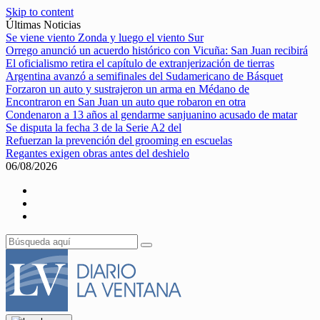
Skip to content
Últimas Noticias
Se viene viento Zonda y luego el viento Sur
Orrego anunció un acuerdo histórico con Vicuña: San Juan recibirá
El oficialismo retira el capítulo de extranjerización de tierras
Argentina avanzó a semifinales del Sudamericano de Básquet
Forzaron un auto y sustrajeron un arma en Médano de
Encontraron en San Juan un auto que robaron en otra
Condenaron a 13 años al gendarme sanjuanino acusado de matar
Se disputa la fecha 3 de la Serie A2 del
Refuerzan la prevención del grooming en escuelas
Regantes exigen obras antes del deshielo
06/08/2026