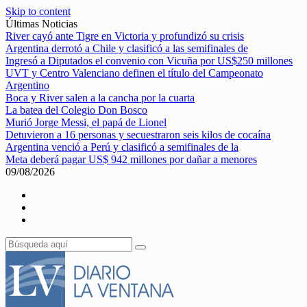
Skip to content
Últimas Noticias
River cayó ante Tigre en Victoria y profundizó su crisis
Argentina derrotó a Chile y clasificó a las semifinales de
Ingresó a Diputados el convenio con Vicuña por US$250 millones
UVT y Centro Valenciano definen el título del Campeonato
Argentino
Boca y River salen a la cancha por la cuarta
La batea del Colegio Don Bosco
Murió Jorge Messi, el papá de Lionel
Detuvieron a 16 personas y secuestraron seis kilos de cocaína
Argentina venció a Perú y clasificó a semifinales de la
Meta deberá pagar US$ 942 millones por dañar a menores
09/08/2026