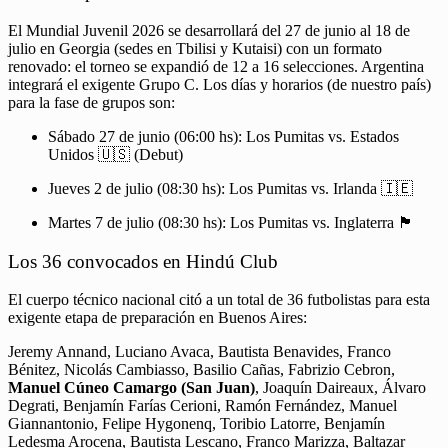
El Mundial Juvenil 2026 se desarrollará del 27 de junio al 18 de
julio en Georgia (sedes en Tbilisi y Kutaisi) con un formato
renovado: el torneo se expandió de 12 a 16 selecciones. Argentina
integrará el exigente Grupo C. Los días y horarios (de nuestro país)
para la fase de grupos son:
Sábado 27 de junio (06:00 hs): Los Pumitas vs. Estados
Unidos 🇺🇸 (Debut)
Jueves 2 de julio (08:30 hs): Los Pumitas vs. Irlanda 🇮🇪
Martes 7 de julio (08:30 hs): Los Pumitas vs. Inglaterra 🏴󠁧󠁢󠁥󠁮󠁧󠁿
Los 36 convocados en Hindú Club
El cuerpo técnico nacional citó a un total de 36 futbolistas para esta
exigente etapa de preparación en Buenos Aires:
Jeremy Annand, Luciano Avaca, Bautista Benavides, Franco
Bénitez, Nicolás Cambiasso, Basilio Cañas, Fabrizio Cebron,
Manuel Cúneo Camargo (San Juan)
, Joaquín Daireaux, Álvaro
Degrati, Benjamín Farías Cerioni, Ramón Fernández, Manuel
Giannantonio, Felipe Hygonenq, Toribio Latorre, Benjamín
Ledesma Arocena, Bautista Lescano, Franco Marizza, Baltazar