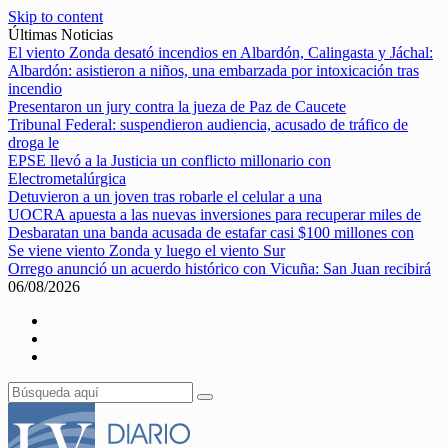
Skip to content
Últimas Noticias
El viento Zonda desató incendios en Albardón, Calingasta y Jáchal:
Albardón: asistieron a niños, una embarzada por intoxicación tras
incendio
Presentaron un jury contra la jueza de Paz de Caucete
Tribunal Federal: suspendieron audiencia, acusado de tráfico de
droga le
EPSE llevó a la Justicia un conflicto millonario con
Electrometalúrgica
Detuvieron a un joven tras robarle el celular a una
UOCRA apuesta a las nuevas inversiones para recuperar miles de
Desbaratan una banda acusada de estafar casi $100 millones con
Se viene viento Zonda y luego el viento Sur
Orrego anunció un acuerdo histórico con Vicuña: San Juan recibirá
06/08/2026