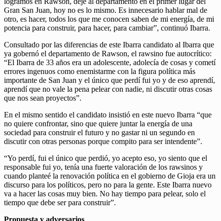
logramos en Rawson, dejé al departamento en el primer lugar del
Gran San Juan, hoy no es lo mismo. Es innecesario hablar mal de
otro, es hacer, todos los que me conocen saben de mi energía, de mi
potencia para construir, para hacer, para cambiar”, continuó Ibarra.
Consultado por las diferencias de este Ibarra candidato al Ibarra que
ya gobernó el departamento de Rawson, el rawsino fue autocrítico:
“El Ibarra de 33 años era un adolescente, adolecía de cosas y cometí
errores ingenuos como enemistarme con la figura política más
importante de San Juan y el único que perdí fui yo y de eso aprendí,
aprendí que no vale la pena pelear con nadie, ni discutir otras cosas
que nos sean proyectos”.
En el mismo sentido el candidato insistió en este nuevo Ibarra “que
no quiere confrontar, sino que quiere juntar la energía de una
sociedad para construir el futuro y no gastar ni un segundo en
discutir con otras personas porque compito para ser intendente”.
“Yo perdí, fui el único que perdió, yo acepto eso, yo siento que el
responsable fui yo, tenía una fuerte valoración de los rawsinos y
cuando planteé la renovación política en el gobierno de Gioja era un
discurso para los políticos, pero no para la gente. Este Ibarra nuevo
va a hacer las cosas muy bien. No hay tiempo para pelear, solo el
tiempo que debe ser para construir”.
Propuesta y adversarios