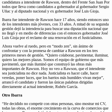
candidatura a intendente de Rawson, dentro del Frente San Juan Por
todos que lleva como candidatos a gobernador al gobernador Sergio
Uñac y al diputado nacional y ex gobernador José Luis Gioja.
Ibarra fue intendente de Rawson hace 17 años, siendo entonces uno
de los intendentes más jóvenes, con 33 años. A mitad de su segunda
gestión dejó la intendencia para buscar una diputación nacional que
no llegó y en medio de diferencias con el entonces gobernador José
Luis Gioja por el reclamo de una renovación en el Justicialismo.
Ahora vuelve al ruedo, pero en “modo zen”, sin ánimo de
confrontar y con la promesa de cambiar a Rawson en los tres
primeros meses de gestión. “Quiero colaborar, pavimentar, iluminar,
quiero las mejores plazas. Somos el equipo de gobierno que más
pavimentó, que más iluminó que construyó las obras más
importantes de Rawson. Hoy no veo a Rawson, que el intendente
sea justicialista no dice nada. Justicialista es hacer calle, hacer
veredas, poner luces, que los barrios más humildes vivan mejor”,
arrancó el candidato y fueron las únicas palabras dirigidas
directamente al actual intendente, Rubén García.
Otro Ibarra
“He decidido no competir con otras personas, sino mostrar mi CV,
todas las obras, el enorme crecimiento en la curva de comercios que