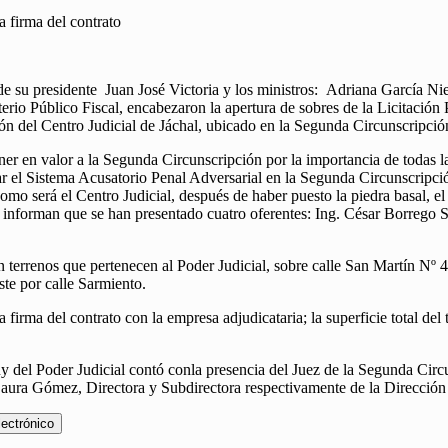
a firma del contrato
és de su presidente Juan José Victoria y los ministros: Adriana García 
terio Público Fiscal, encabezaron la apertura de sobres de la Licitación
ón del Centro Judicial de Jáchal, ubicado en la Segunda Circunscripción
er en valor a la Segunda Circunscripción por la importancia de todas las
lar el Sistema Acusatorio Penal Adversarial en la Segunda Circunscripci
mo será el Centro Judicial, después de haber puesto la piedra basal, el 
me informan que se han presentado cuatro oferentes: Ing. César Borr
terrenos que pertenecen al Poder Judicial, sobre calle San Martín Nº 45
ste por calle Sarmiento.
 firma del contrato con la empresa adjudicataria; la superficie total del 
uy del Poder Judicial contó conla presencia del Juez de la Segunda Cir
aura Gómez, Directora y Subdirectora respectivamente de la Dirección
lectrónico