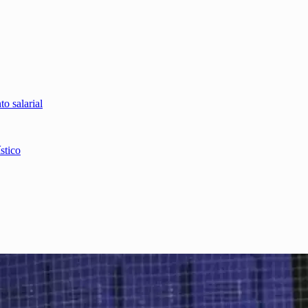
o salarial
stico