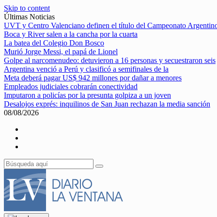
Skip to content
Últimas Noticias
UVT y Centro Valenciano definen el título del Campeonato Argentin
Boca y River salen a la cancha por la cuarta
La batea del Colegio Don Bosco
Murió Jorge Messi, el papá de Lionel
Golpe al narcomenudeo: detuvieron a 16 personas y secuestraron seis
Argentina venció a Perú y clasificó a semifinales de la
Meta deberá pagar US$ 942 millones por dañar a menores
Empleados judiciales cobrarán conectividad
Imputaron a policías por la presunta golpiza a un joven
Desalojos exprés: inquilinos de San Juan rechazan la media sanción
08/08/2026