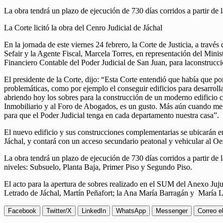
La obra tendrá un plazo de ejecución de 730 días corridos a partir de l
La Corte licitó la obra del Cenro Judicial de Jáchal
En la jornada de este viernes 24 febrero, la Corte de Justicia, a trav
Sefair y la Agente Fiscal, Marcela Torres, en representación del Minis
Financiero Contable del Poder Judicial de San Juan, para laconstrucci
El presidente de la Corte, dijo: “Esta Corte entendió que había que pon
problemáticas, como por ejemplo el conseguir edificios para desarrol
abriendo hoy los sobres para la construcción de un moderno edificio co
Inmobiliario y al Foro de Abogados, es un gusto. Más aún cuando 
para que el Poder Judicial tenga en cada departamento nuestra casa”.
El nuevo edificio y sus construcciones complementarias se ubicarán en 
Jáchal, y contará con un acceso secundario peatonal y vehicular al Oe
La obra tendrá un plazo de ejecución de 730 días corridos a partir de la
niveles: Subsuelo, Planta Baja, Primer Piso y Segundo Piso.
El acto para la apertura de sobres realizado en el SUM del Anexo Juj
Letrado de Jáchal, Martín Peñafort; la Ana María Barragán y María L
Facebook
Twitter/X
LinkedIn
WhatsApp
Messenger
Correo e