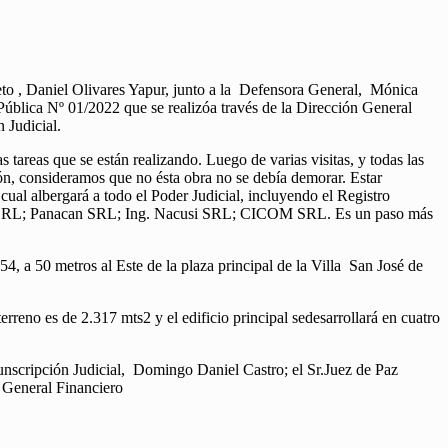
Nieto , Daniel Olivares Yapur, junto a la Defensora General, Mónica
 Pública Nº 01/2022 que se realizóa través de la Dirección General
 Judicial.
 tareas que se están realizando. Luego de varias visitas, y todas las
ón, consideramos que no ésta obra no se debía demorar. Estar
cual albergará a todo el Poder Judicial, incluyendo el Registro
ego SRL; Panacan SRL; Ing. Nacusi SRL; CICOM SRL. Es un paso más
4, a 50 metros al Este de la plaza principal de la Villa San José de
terreno es de 2.317 mts2 y el edificio principal sedesarrollará en cuatro
cunscripción Judicial, Domingo Daniel Castro; el Sr.Juez de Paz
 General Financiero