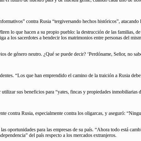
formativos” contra Rusia “tergiversando hechos históricos”, atacando la 
ren lo que hacen a su propio pueblo: la destrucción de las familias, de 
iga a los sacerdotes a bendecir los matrimonios entre personas del mis
 Dios de género neutro. ¿Qué se puede decir? ‘Perdóname, Señor, no sab
identes. “Los que han emprendido el camino de la traición a Rusia deben
tilizar sus beneficios para “yates, fincas y propiedades inmobiliarias de
nte contra Rusia, especialmente contra los oligarcas, y aseguró: “Ning
có las oportunidades para las empresas de su país. “Ahora todo está cam
independencia” del país respecto a los mercados extranjeros.