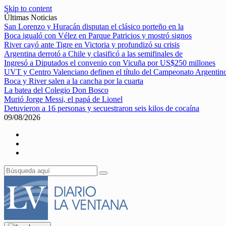
Skip to content
Últimas Noticias
San Lorenzo y Huracán disputan el clásico porteño en la
Boca igualó con Vélez en Parque Patricios y mostró signos
River cayó ante Tigre en Victoria y profundizó su crisis
Argentina derrotó a Chile y clasificó a las semifinales de
Ingresó a Diputados el convenio con Vicuña por US$250 millones
UVT y Centro Valenciano definen el título del Campeonato Argentin
Boca y River salen a la cancha por la cuarta
La batea del Colegio Don Bosco
Murió Jorge Messi, el papá de Lionel
Detuvieron a 16 personas y secuestraron seis kilos de cocaína
09/08/2026