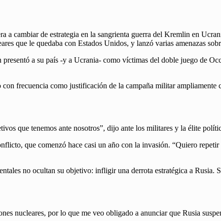
era a cambiar de estrategia en la sangrienta guerra del Kremlin en Ucran
eares que le quedaba con Estados Unidos, y lanzó varias amenazas sobre 
n presentó a su país -y a Ucrania- como víctimas del doble juego de Occ
cido con frecuencia como justificación de la campaña militar ampliament
os que tenemos ante nosotros”, dijo ante los militares y la élite polític
onflicto, que comenzó hace casi un año con la invasión. “Quiero repetir
ntales no ocultan su objetivo: infligir una derrota estratégica a Rusia. S
ciones nucleares, por lo que me veo obligado a anunciar que Rusia suspen