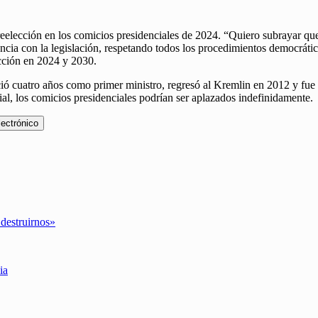
 reelección en los comicios presidenciales de 2024. “Quiero subrayar que 
ncia con la legislación, respetando todos los procedimientos democrático
ección en 2024 y 2030.
rció cuatro años como primer ministro, regresó al Kremlin en 2012 y fu
ial, los comicios presidenciales podrían ser aplazados indefinidamente.
lectrónico
 destruirnos»
ia