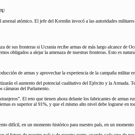
EUU
arsenal atómico. El jefe del Kremlin invocó a las autoridades militares 
aza de sus fronteras si Ucrania recibe armas de más largo alcance de Oc
mos obligados a alejar la amenaza de nuestras fronteras. Esto es natural
oducción de armas y aprovechar la experiencia de la campaña militar e
zarán el aumento del potencial cualitativo del Ejército y la Armada. T
dos cámaras del Parlamento.
tranjeros”. El reto que tienen ahora delante los fabricantes de armas r
ernas es superior al 91%, y que el mismo alto nivel debe lograrse en to
nto difícil, en un momento histórico para nuestro país, en un momento 
nan el futuro de nuestro país y de nuestra gente, cuando cada uno de nos