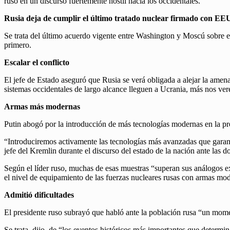
ruso en un discurso fuertemente hostil hacia los occidentales.
Rusia deja de cumplir el último tratado nuclear firmado con E
Se trata del último acuerdo vigente entre Washington y Moscú sobre el 
primero.
Escalar el conflicto
El jefe de Estado aseguró que Rusia se verá obligada a alejar la amen
sistemas occidentales de largo alcance lleguen a Ucrania, más nos vere
Armas más modernas
Putin abogó por la introducción de más tecnologías modernas en la pr
“Introduciremos activamente las tecnologías más avanzadas que garanti
jefe del Kremlin durante el discurso del estado de la nación ante las 
Según el líder ruso, muchas de esas muestras “superan sus análogos ex
el nivel de equipamiento de las fuerzas nucleares rusas con armas mod
Admitió dificultades
El presidente ruso subrayó que habló ante la población rusa “un mome
Se trata, dijo, de “los eventos históricos más importantes que determi