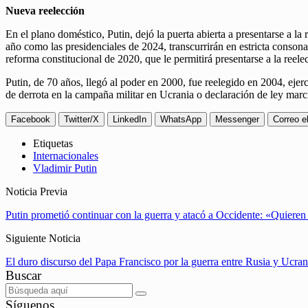
Nueva reelección
En el plano doméstico, Putin, dejó la puerta abierta a presentarse a la
año como las presidenciales de 2024, transcurrirán en estricta consona
reforma constitucional de 2020, que le permitirá presentarse a la reel
Putin, de 70 años, llegó al poder en 2000, fue reelegido en 2004, eje
de derrota en la campaña militar en Ucrania o declaración de ley marc
Facebook
Twitter/X
LinkedIn
WhatsApp
Messenger
Correo e
Etiquetas
Internacionales
Vladimir Putin
Noticia Previa
Putin prometió continuar con la guerra y atacó a Occidente: «Quieren
Siguiente Noticia
El duro discurso del Papa Francisco por la guerra entre Rusia y Ucran
Buscar
Síguenos