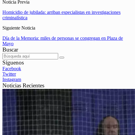
Noticia Previa
Homicidio de jubilada: arriban especialistas en investigaciones
criminalística
Siguiente Noticia
Día de la Memoria: miles de personas se congregan en Plaza de
Mayo
Buscar
Síguenos
Facebook
Twitter
Instagram
Noticias Recientes