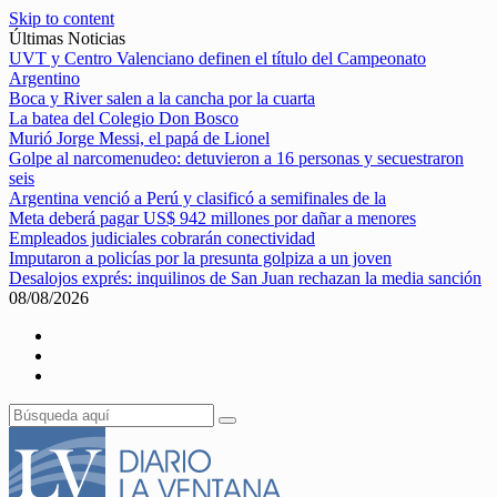
Skip to content
Últimas Noticias
UVT y Centro Valenciano definen el título del Campeonato
Argentino
Boca y River salen a la cancha por la cuarta
La batea del Colegio Don Bosco
Murió Jorge Messi, el papá de Lionel
Golpe al narcomenudeo: detuvieron a 16 personas y secuestraron
seis
Argentina venció a Perú y clasificó a semifinales de la
Meta deberá pagar US$ 942 millones por dañar a menores
Empleados judiciales cobrarán conectividad
Imputaron a policías por la presunta golpiza a un joven
Desalojos exprés: inquilinos de San Juan rechazan la media sanción
08/08/2026