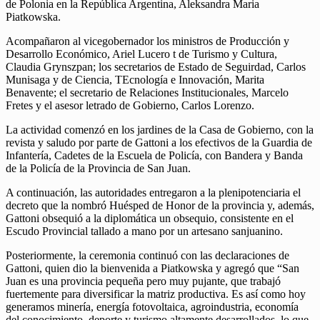
de Polonia en la República Argentina, Aleksandra Maria
Piatkowska.
Acompañaron al vicegobernador los ministros de Producción y
Desarrollo Económico, Ariel Lucero t de Turismo y Cultura,
Claudia Grynszpan; los secretarios de Estado de Seguirdad, Carlos
Munisaga y de Ciencia, TEcnología e Innovación, Marita
Benavente; el secretario de Relaciones Institucionales, Marcelo
Fretes y el asesor letrado de Gobierno, Carlos Lorenzo.
La actividad comenzó en los jardines de la Casa de Gobierno, con la
revista y saludo por parte de Gattoni a los efectivos de la Guardia de
Infantería, Cadetes de la Escuela de Policía, con Bandera y Banda
de la Policía de la Provincia de San Juan.
A continuación, las autoridades entregaron a la plenipotenciaria el
decreto que la nombró Huésped de Honor de la provincia y, además,
Gattoni obsequió a la diplomática un obsequio, consistente en el
Escudo Provincial tallado a mano por un artesano sanjuanino.
Posteriormente, la ceremonia continuó con las declaraciones de
Gattoni, quien dio la bienvenida a Piatkowska y agregó que “San
Juan es una provincia pequeña pero muy pujante, que trabajó
fuertemente para diversificar la matriz productiva. Es así como hoy
generamos minería, energía fotovoltaica, agroindustria, economía
del conocimiento, deporte y turismo altamente desarrollados, lo que