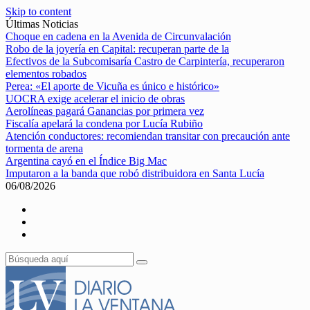
Skip to content
Últimas Noticias
Choque en cadena en la Avenida de Circunvalación
Robo de la joyería en Capital: recuperan parte de la
Efectivos de la Subcomisaría Castro de Carpintería, recuperaron
elementos robados
Perea: «El aporte de Vicuña es único e histórico»
UOCRA exige acelerar el inicio de obras
Aerolíneas pagará Ganancias por primera vez
Fiscalía apelará la condena por Lucía Rubiño
Atención conductores: recomiendan transitar con precaución ante
tormenta de arena
Argentina cayó en el Índice Big Mac
Imputaron a la banda que robó distribuidora en Santa Lucía
06/08/2026