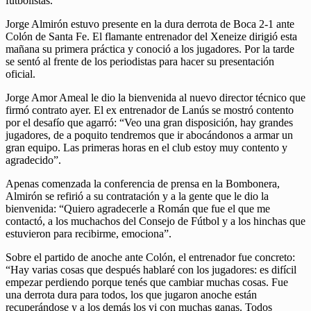
futbolistas.
Jorge Almirón estuvo presente en la dura derrota de Boca 2-1 ante
Colón de Santa Fe. El flamante entrenador del Xeneize dirigió esta
mañana su primera práctica y conoció a los jugadores. Por la tarde
se sentó al frente de los periodistas para hacer su presentación
oficial.
Jorge Amor Ameal le dio la bienvenida al nuevo director técnico que
firmó contrato ayer. El ex entrenador de Lanús se mostró contento
por el desafío que agarró: “Veo una gran disposición, hay grandes
jugadores, de a poquito tendremos que ir abocándonos a armar un
gran equipo. Las primeras horas en el club estoy muy contento y
agradecido”.
Apenas comenzada la conferencia de prensa en la Bombonera,
Almirón se refirió a su contratación y a la gente que le dio la
bienvenida: “Quiero agradecerle a Román que fue el que me
contactó, a los muchachos del Consejo de Fútbol y a los hinchas que
estuvieron para recibirme, emociona”.
Sobre el partido de anoche ante Colón, el entrenador fue concreto:
“Hay varias cosas que después hablaré con los jugadores: es difícil
empezar perdiendo porque tenés que cambiar muchas cosas. Fue
una derrota dura para todos, los que jugaron anoche están
recuperándose y a los demás los vi con muchas ganas. Todos