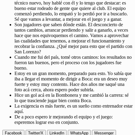
técnico nuevo, hoy hablé con él y lo tengo que destacar: es
bueno estar rodeado de gente que quiere al club. El equipo
comenzó perdiendo, lo empató y lo perdió por ir a buscarlo.
Sé que vamos a levantar, a mejorar en el juego y a ganar.
Son jugadores que saben dónde están. El desconcierto de
tantos cambios, arrancar perdiendo y salir a ganarlo, a veces
hace que nos equivoquemos el camino. Vamos a aprovechar
las cualidades que tenemos, a mejorar el funcionamiento y
recobrar la confianza. ¿Qué mejor para esto que el partido con
San Lorenzo?
Cuando me fui del país, tomé otros caminos: los resultados no
fueron tan buenos, pero el proceso con los jugadores fue
bueno.
Estoy en un gran momento, preparado para esto. Yo sabía que
iba a llegar el momento de dirigir a Boca: era un deseo muy
fuerte y estoy muy contento. Hace dos años me saqué una
foto acá cerca, ahora espero poder subirla.
Hice un gol acá en la Bombonera y me cambió la carrera: sé
lo que trasciende jugar bien contra Boca.
La exigencia es más fuerte, es un sueño como entrenador estar
aquí.
De a poco espero ir mejorando el equipo y el juego:
esperemos lograr eso en conjunto.
Facebook
Twitter/X
LinkedIn
WhatsApp
Messenger