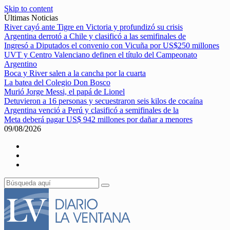
Skip to content
Últimas Noticias
River cayó ante Tigre en Victoria y profundizó su crisis
Argentina derrotó a Chile y clasificó a las semifinales de
Ingresó a Diputados el convenio con Vicuña por US$250 millones
UVT y Centro Valenciano definen el título del Campeonato
Argentino
Boca y River salen a la cancha por la cuarta
La batea del Colegio Don Bosco
Murió Jorge Messi, el papá de Lionel
Detuvieron a 16 personas y secuestraron seis kilos de cocaína
Argentina venció a Perú y clasificó a semifinales de la
Meta deberá pagar US$ 942 millones por dañar a menores
09/08/2026