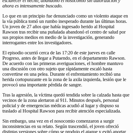
esclarecer el hecho, abandonó el nosocomio sin autorización y
ahora es intensamente buscado.
Lo que en un principio fue denunciado como un violento ataque en
la vía pública tomó un rumbo inesperado durante las últimas horas.
Un joven de 27 años que había ingresado herido al Hospital
Rawson tras recibir una puñalada abandonó el centro de salud por
sus propios medios en medio de la investigación, generando
interrogantes entre los investigadores.
El episodio ocurrió cerca de las 17:20 de este jueves en calle
Progreso, antes de llegar a Putaendo, en el departamento Rawson.
De acuerdo con las primeras averiguaciones, el hombre mantuvo
una discusión con otro sujeto que rápidamente escaló hasta
convertirse en una pelea. Durante el enfrentamiento recibió una
herida cortopunzante en la zona de la axila izquierda, lesión que le
provocó una importante pérdida de sangre.
Tras la agresión, la víctima quedó tendida sobre la calzada hasta que
vecinos de la zona alertaron al 911. Minutos después, personal
policial y de emergencias médicas acudió al lugar y dispuso su
traslado al Hospital Rawson para recibir atención especializada.
Sin embargo, una vez en el nosocomio comenzaron a surgir
inconsistencias en su relato. Según trascendió, el joven ofreció
distintas versiones sobre cómo se produjo el ataque y evitó aportar