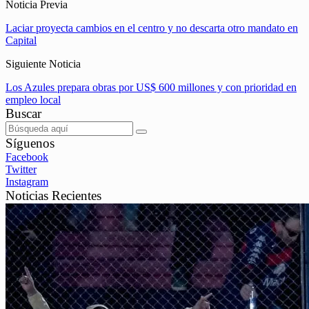
Noticia Previa
Laciar proyecta cambios en el centro y no descarta otro mandato en
Capital
Siguiente Noticia
Los Azules prepara obras por US$ 600 millones y con prioridad en
empleo local
Buscar
Síguenos
Facebook
Twitter
Instagram
Noticias Recientes