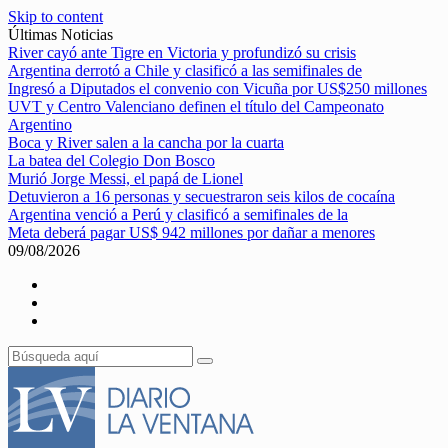
Skip to content
Últimas Noticias
River cayó ante Tigre en Victoria y profundizó su crisis
Argentina derrotó a Chile y clasificó a las semifinales de
Ingresó a Diputados el convenio con Vicuña por US$250 millones
UVT y Centro Valenciano definen el título del Campeonato
Argentino
Boca y River salen a la cancha por la cuarta
La batea del Colegio Don Bosco
Murió Jorge Messi, el papá de Lionel
Detuvieron a 16 personas y secuestraron seis kilos de cocaína
Argentina venció a Perú y clasificó a semifinales de la
Meta deberá pagar US$ 942 millones por dañar a menores
09/08/2026