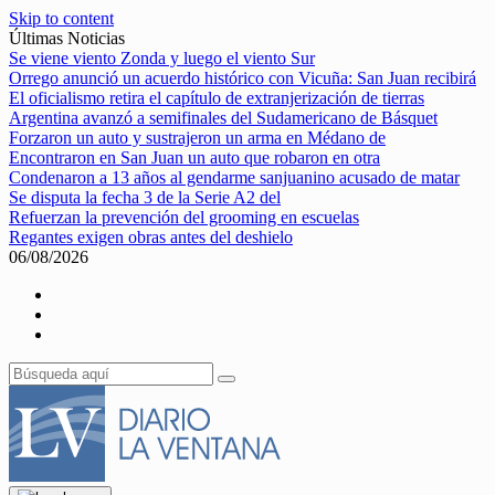
Skip to content
Últimas Noticias
Se viene viento Zonda y luego el viento Sur
Orrego anunció un acuerdo histórico con Vicuña: San Juan recibirá
El oficialismo retira el capítulo de extranjerización de tierras
Argentina avanzó a semifinales del Sudamericano de Básquet
Forzaron un auto y sustrajeron un arma en Médano de
Encontraron en San Juan un auto que robaron en otra
Condenaron a 13 años al gendarme sanjuanino acusado de matar
Se disputa la fecha 3 de la Serie A2 del
Refuerzan la prevención del grooming en escuelas
Regantes exigen obras antes del deshielo
06/08/2026