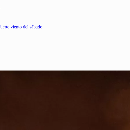
a
fuerte viento del sábado