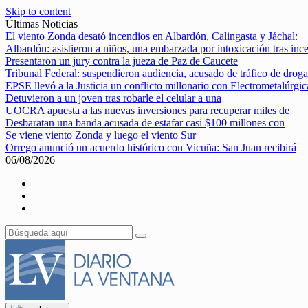
Skip to content
Últimas Noticias
El viento Zonda desató incendios en Albardón, Calingasta y Jáchal:
Albardón: asistieron a niños, una embarzada por intoxicación tras inc
Presentaron un jury contra la jueza de Paz de Caucete
Tribunal Federal: suspendieron audiencia, acusado de tráfico de droga
EPSE llevó a la Justicia un conflicto millonario con Electrometalúrgic
Detuvieron a un joven tras robarle el celular a una
UOCRA apuesta a las nuevas inversiones para recuperar miles de
Desbaratan una banda acusada de estafar casi $100 millones con
Se viene viento Zonda y luego el viento Sur
Orrego anunció un acuerdo histórico con Vicuña: San Juan recibirá
06/08/2026