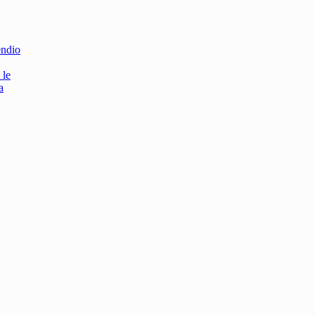
endio
 le
a