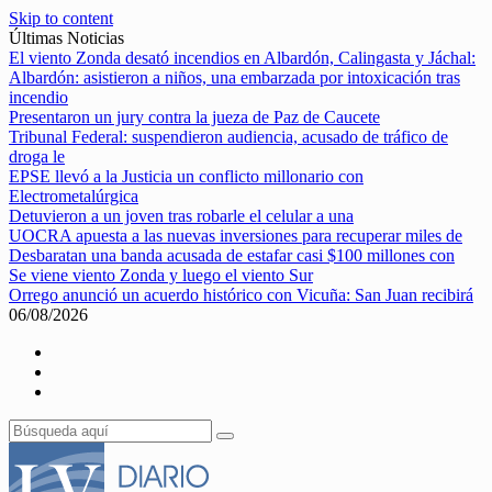
Skip to content
Últimas Noticias
El viento Zonda desató incendios en Albardón, Calingasta y Jáchal:
Albardón: asistieron a niños, una embarzada por intoxicación tras
incendio
Presentaron un jury contra la jueza de Paz de Caucete
Tribunal Federal: suspendieron audiencia, acusado de tráfico de
droga le
EPSE llevó a la Justicia un conflicto millonario con
Electrometalúrgica
Detuvieron a un joven tras robarle el celular a una
UOCRA apuesta a las nuevas inversiones para recuperar miles de
Desbaratan una banda acusada de estafar casi $100 millones con
Se viene viento Zonda y luego el viento Sur
Orrego anunció un acuerdo histórico con Vicuña: San Juan recibirá
06/08/2026