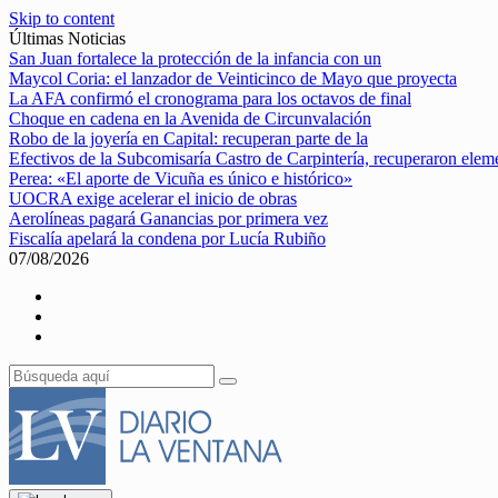
Skip to content
Últimas Noticias
San Juan fortalece la protección de la infancia con un
Maycol Coria: el lanzador de Veinticinco de Mayo que proyecta
La AFA confirmó el cronograma para los octavos de final
Choque en cadena en la Avenida de Circunvalación
Robo de la joyería en Capital: recuperan parte de la
Efectivos de la Subcomisaría Castro de Carpintería, recuperaron elem
Perea: «El aporte de Vicuña es único e histórico»
UOCRA exige acelerar el inicio de obras
Aerolíneas pagará Ganancias por primera vez
Fiscalía apelará la condena por Lucía Rubiño
07/08/2026