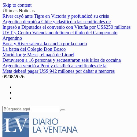
Skip to content
Últimas Noticias
River cayó ante Tigre en Victoria y profundizó su crisis
Argentina derrotó a Chile y clasificó a las semifinales de
Ingresó a Diputados el convenio con Vicuña por US$250 millones
UVT y Centro Valenciano definen el título del Campeonato
Argentino
Boca y River salen a la cancha por la cuarta
La batea del Colegio Don Bosco
Murió Jorge Messi, el papá de Lionel
Detuvieron a 16 personas y secuestraron seis kilos de cocaína
Argentina venció a Perú y clasificó a semifinales de la
Meta deberá pagar US$ 942 millones por dañar a menores
09/08/2026