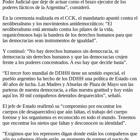
Poder Judicial que deje de actuar como el brazo ejecutor de los
poderes fácticos de la Argentina”, consideró.
En la ceremonia realizada en el CCK, el mandatario apuntó contra el
neoliberalismo y los movimientos antidemocráticos: “El
neoliberalismo está atentado contra los pilares de la vida,
organicémonos bajo la bandera de los derechos humanos para que
las democracias sean instrumentos de igualdad”.
Y continuó: “No hay derechos humanos sin democracia, ni
democracia sin derechos humanos y que las democracias crujen
frente a los poderes concentrados. A eso hay que decirle basta”.
“El tercer foro mundial de DDHH tiene un sentido especial, el
pueblo argentino ha hecho de los DDHH una política de Estado con
40 años de lucha. Las Madres y Abuelas de Plaza de Mayo son las
parteras de nuestra democracia, a ellas nuestra gratitud y hoy están
aquí los 30 mil compañeros detenidos desparecidos”, señaló.
El jefe de Estado reafirmó su “compromiso por encontrar los
cuerpos (de desaparecidos) que aún faltan, el trabajo del cuerpo
forense y los organismos es reconocido en todo el mundo. Tenemos
que encontrar los nietos que faltan y desconocen su identidad”.
“Exigimos que los represores digan donde están los compañeros que
aún no sabemos dónde están, es momento de romper el pacto de