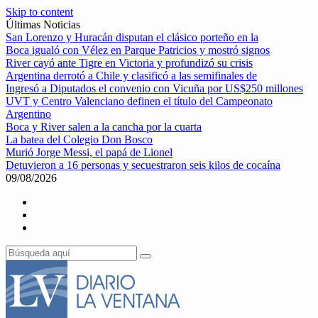
Skip to content
Últimas Noticias
San Lorenzo y Huracán disputan el clásico porteño en la
Boca igualó con Vélez en Parque Patricios y mostró signos
River cayó ante Tigre en Victoria y profundizó su crisis
Argentina derrotó a Chile y clasificó a las semifinales de
Ingresó a Diputados el convenio con Vicuña por US$250 millones
UVT y Centro Valenciano definen el título del Campeonato
Argentino
Boca y River salen a la cancha por la cuarta
La batea del Colegio Don Bosco
Murió Jorge Messi, el papá de Lionel
Detuvieron a 16 personas y secuestraron seis kilos de cocaína
09/08/2026