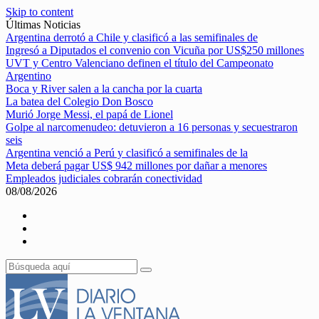
Skip to content
Últimas Noticias
Argentina derrotó a Chile y clasificó a las semifinales de
Ingresó a Diputados el convenio con Vicuña por US$250 millones
UVT y Centro Valenciano definen el título del Campeonato
Argentino
Boca y River salen a la cancha por la cuarta
La batea del Colegio Don Bosco
Murió Jorge Messi, el papá de Lionel
Golpe al narcomenudeo: detuvieron a 16 personas y secuestraron
seis
Argentina venció a Perú y clasificó a semifinales de la
Meta deberá pagar US$ 942 millones por dañar a menores
Empleados judiciales cobrarán conectividad
08/08/2026