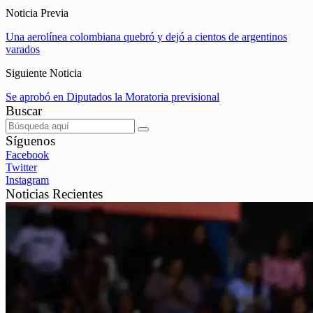
Noticia Previa
Una aerolínea colombiana quebró y dejó a cientos de argentinos
varados
Siguiente Noticia
Se aprobó en Diputados la Moratoria previsional
Buscar
Síguenos
Facebook
Twitter
Instagram
Noticias Recientes