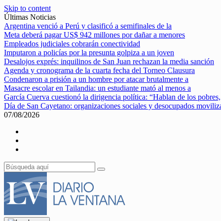
Skip to content
Últimas Noticias
Argentina venció a Perú y clasificó a semifinales de la
Meta deberá pagar US$ 942 millones por dañar a menores
Empleados judiciales cobrarán conectividad
Imputaron a policías por la presunta golpiza a un joven
Desalojos exprés: inquilinos de San Juan rechazan la media sanción
Agenda y cronograma de la cuarta fecha del Torneo Clausura
Condenaron a prisión a un hombre por atacar brutalmente a
Masacre escolar en Tailandia: un estudiante mató al menos a
García Cuerva cuestionó la dirigencia política: “Hablan de los pobres,
Día de San Cayetano: organizaciones sociales y desocupados movili
07/08/2026