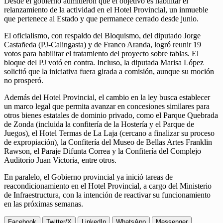
Desde el gobierno admitieron que el objetivo es habilitar el
relanzamiento de la actividad en el Hotel Provincial, un inmueble
que pertenece al Estado y que permanece cerrado desde junio.
El oficialismo, con respaldo del Bloquismo, del diputado Jorge
Castañeda (PJ-Calingasta) y de Franco Aranda, logró reunir 19
votos para habilitar el tratamiento del proyecto sobre tablas. El
bloque del PJ votó en contra. Incluso, la diputada Marisa López
solicitó que la iniciativa fuera girada a comisión, aunque su moción
no prosperó.
Además del Hotel Provincial, el cambio en la ley busca establecer
un marco legal que permita avanzar en concesiones similares para
otros bienes estatales de dominio privado, como el Parque Quebrada
de Zonda (incluida la confitería de la Hostería y el Parque de
Juegos), el Hotel Termas de La Laja (cercano a finalizar su proceso
de expropiación), la Confitería del Museo de Bellas Artes Franklin
Rawson, el Paraje Difunta Correa y la Confitería del Complejo
Auditorio Juan Victoria, entre otros.
En paralelo, el Gobierno provincial ya inició tareas de
reacondicionamiento en el Hotel Provincial, a cargo del Ministerio
de Infraestructura, con la intención de reactivar su funcionamiento
en las próximas semanas.
Facebook
Twitter/X
LinkedIn
WhatsApp
Messenger