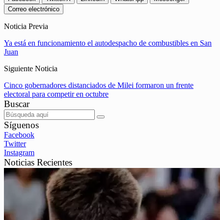
Correo electrónico
Noticia Previa
Ya está en funcionamiento el autodespacho de combustibles en San
Juan
Siguiente Noticia
Cinco gobernadores distanciados de Milei formaron un frente
electoral para competir en octubre
Buscar
Síguenos
Facebook
Twitter
Instagram
Noticias Recientes