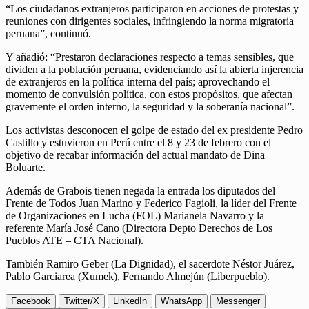
“Los ciudadanos extranjeros participaron en acciones de protestas y
reuniones con dirigentes sociales, infringiendo la norma migratoria
peruana”, continuó.
Y añadió: “Prestaron declaraciones respecto a temas sensibles, que
dividen a la población peruana, evidenciando así la abierta injerencia
de extranjeros en la política interna del país; aprovechando el
momento de convulsión política, con estos propósitos, que afectan
gravemente el orden interno, la seguridad y la soberanía nacional”.
Los activistas desconocen el golpe de estado del ex presidente Pedro
Castillo y estuvieron en Perú entre el 8 y 23 de febrero con el
objetivo de recabar información del actual mandato de Dina
Boluarte.
Además de Grabois tienen negada la entrada los diputados del
Frente de Todos Juan Marino y Federico Fagioli, la líder del Frente
de Organizaciones en Lucha (FOL) Marianela Navarro y la
referente María José Cano (Directora Depto Derechos de Los
Pueblos ATE – CTA Nacional).
También Ramiro Geber (La Dignidad), el sacerdote Néstor Juárez,
Pablo Garciarea (Xumek), Fernando Almejún (Liberpueblo).
Facebook
Twitter/X
LinkedIn
WhatsApp
Messenger