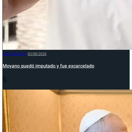
NACIONALES
05/08/2026
Moyano quedó imputado y fue excarcelado
5