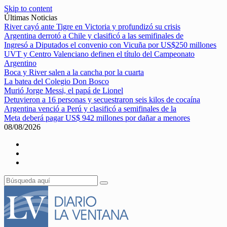
Skip to content
Últimas Noticias
River cayó ante Tigre en Victoria y profundizó su crisis
Argentina derrotó a Chile y clasificó a las semifinales de
Ingresó a Diputados el convenio con Vicuña por US$250 millones
UVT y Centro Valenciano definen el título del Campeonato
Argentino
Boca y River salen a la cancha por la cuarta
La batea del Colegio Don Bosco
Murió Jorge Messi, el papá de Lionel
Detuvieron a 16 personas y secuestraron seis kilos de cocaína
Argentina venció a Perú y clasificó a semifinales de la
Meta deberá pagar US$ 942 millones por dañar a menores
08/08/2026