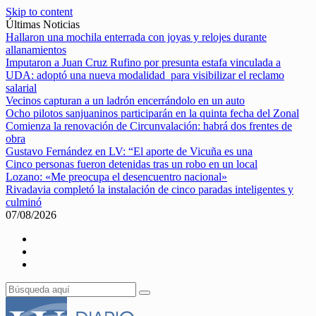
Skip to content
Últimas Noticias
Hallaron una mochila enterrada con joyas y relojes durante
allanamientos
Imputaron a Juan Cruz Rufino por presunta estafa vinculada a
UDA: adoptó una nueva modalidad para visibilizar el reclamo
salarial
Vecinos capturan a un ladrón encerrándolo en un auto
Ocho pilotos sanjuaninos participarán en la quinta fecha del Zonal
Comienza la renovación de Circunvalación: habrá dos frentes de
obra
Gustavo Fernández en LV: “El aporte de Vicuña es una
Cinco personas fueron detenidas tras un robo en un local
Lozano: «Me preocupa el desencuentro nacional»
Rivadavia completó la instalación de cinco paradas inteligentes y
culminó
07/08/2026