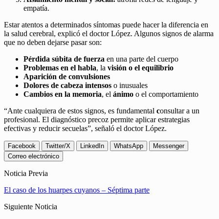
empatía.
Estar atentos a determinados síntomas puede hacer la diferencia en
la salud cerebral, explicó el doctor López. Algunos signos de alarma
que no deben dejarse pasar son:
Pérdida súbita de
fuerza
en una parte del cuerpo
Problemas en el
habla
, la
visión o el equilibrio
Aparición de convulsiones
Dolores de cabeza
intensos
o inusuales
Cambios en la memoria
, el
ánimo
o el comportamiento
“Ante cualquiera de estos signos, es fundamental
c
onsultar a un
profesional. El diagnóstico precoz permite aplicar estrategias
efectivas y reducir secuelas”, señaló el doctor López.
Facebook
Twitter/X
LinkedIn
WhatsApp
Messenger
Correo electrónico
Noticia Previa
El caso de los huarpes cuyanos – Séptima parte
Siguiente Noticia