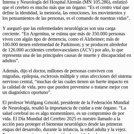
Interna y Neurología del Hospital Alemán (MN 105.286), enfatizó
que el cerebro es mucho más que un órgano: “Es el centro vital que
define la identidad, la memoria, las emociones, los movimientos y
los pensamientos de las personas, es el comando de nuestras vidas”.
Y aseguró que las enfermedades neurológicas son una carga
creciente. “En Argentina, se estima que más de 350.000 personas
viven con algún tipo de demencia, como el Alzheimer; más de
100.000 tienen enfermedad de Parkinson; y se producen alrededor
de 126.000 accidentes cerebrovasculares (ACV) por año, lo que
representa una de las principales causas de muerte y discapacidad en
adultos”.
Además, dijo el doctor, millones de personas conviven con
migrañas, epilepsia, esclerosis múltiple y otras afecciones del sistema
nervioso central, “muchas de las cuales tienen un fuerte impacto en
la calidad de vida, pero que pueden prevenirse o tratarse mejor con
un diagnóstico oportuno”.
El profesor Wolfgang Grisold, presidente de la Federación Mundial
de Neurología, resaltó la importancia de cuidar a este órgano. “La
salud cerebral no es algo momentáneo, es un compromiso de por
vida. El Día Mundial del Cerebro 2025 es nuestro llamado a la
acción para proteger el bienestar neurológico desde las primeras
etapas del desarrollo, durante la infancia, la edad adulta y la vejez.