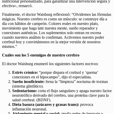
nutricional personalizado, para garantizar una intervención segura y
efectiva», remarcó.
Finalmente, el doctor Waisburg reflexionó: “Olvidemos las fórmulas
mágicas. Nuestro cerebro es como un músculo: se construye día a
día con hábitos de campeón. Colores reales en nuestro plato,
movimiento que haga latir nuestra mente, sueño reparador y
conexiones auténticas. Los suplementos solo entran en escena
cuando nuestros análisis lo confirman. Activemos nuestro poder
cerebral hoy y convirtámonos en la mejor versión de nosotros
mismos.”
Cuáles son los 5 enemigos de nuestro cerebro
El doctor Waisburg enumeró los siguientes factores nocivos:
Estrés crónico:
“porque dispara el cortisol y ‘quema’
conexiones en el hipocampo”, dijo el especialista.
Sueño insuficiente:
frena la “limpieza” nocturna de toxinas
(sistema glinfático).
Sedentarismo:
corta el flujo sanguíneo y apaga nuestro factor
neurotrófico derivado del cerebro, una proteína clave para la
salud cerebral. (BDNF).
Dieta basura (azúcares y grasas trans):
provoca
inflamación neuronal.
Aislamiento mental y social:
atrofia redes de lenguaje y