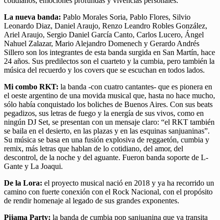
cotidianos, emociones profundas y vivencias personales.
La nueva banda:
Pablo Morales Soria, Pablo Flores, Silvio
Leonardo Diaz, Daniel Araujo, Renzo Leandro Robles González,
Ariel Araujo, Sergio Daniel García Canto, Carlos Lucero, Ángel
Nahuel Zalazar, Mario Alejandro Domenech y Gerardo Andrés
Sillero son los integrantes de esta banda surgida en San Martín, hace
24 años. Sus predilectos son el cuarteto y la cumbia, pero también la
música del recuerdo y los covers que se escuchan en todos lados.
Mi combo RKT:
la banda -con cuatro cantantes- que es pionera en
el oeste argentino de una movida musical que, hasta no hace mucho,
sólo había conquistado los boliches de Buenos Aires. Con sus beats
pegadizos, sus letras de fuego y la energía de sus vivos, como en
ningún DJ Set, se presentan con un mensaje claro: “el RKT también
se baila en el desierto, en las plazas y en las esquinas sanjuaninas”.
Su música se basa en una fusión explosiva de reggaetón, cumbia y
remix, más letras que hablan de lo cotidiano, del amor, del
descontrol, de la noche y del aguante. Fueron banda soporte de L-
Gante y La Joaqui.
De la Lora:
el proyecto musical nació en 2018 y ya ha recorrido un
camino con fuerte conexión con el Rock Nacional, con el propósito
de rendir homenaje al legado de sus grandes exponentes.
Pijama Party:
la banda de cumbia pop sanjuanina que ya transita