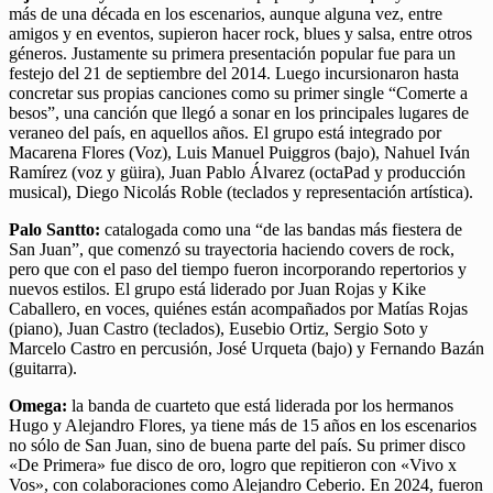
más de una década en los escenarios, aunque alguna vez, entre
amigos y en eventos, supieron hacer rock, blues y salsa, entre otros
géneros. Justamente su primera presentación popular fue para un
festejo del 21 de septiembre del 2014. Luego incursionaron hasta
concretar sus propias canciones como su primer single “Comerte a
besos”, una canción que llegó a sonar en los principales lugares de
veraneo del país, en aquellos años. El grupo está integrado por
Macarena Flores (Voz), Luis Manuel Puiggros (bajo), Nahuel Iván
Ramírez (voz y güira), Juan Pablo Álvarez (octaPad y producción
musical), Diego Nicolás Roble (teclados y representación artística).
Palo Santto:
catalogada como una “de las bandas más fiestera de
San Juan”, que comenzó su trayectoria haciendo covers de rock,
pero que con el paso del tiempo fueron incorporando repertorios y
nuevos estilos. El grupo está liderado por Juan Rojas y Kike
Caballero, en voces, quiénes están acompañados por Matías Rojas
(piano), Juan Castro (teclados), Eusebio Ortiz, Sergio Soto y
Marcelo Castro en percusión, José Urqueta (bajo) y Fernando Bazán
(guitarra).
Omega:
la banda de cuarteto que está liderada por los hermanos
Hugo y Alejandro Flores, ya tiene más de 15 años en los escenarios
no sólo de San Juan, sino de buena parte del país. Su primer disco
«De Primera» fue disco de oro, logro que repitieron con «Vivo x
Vos», con colaboraciones como Alejandro Ceberio. En 2024, fueron