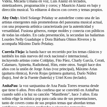
Videla, Micaela Umana en voz, Luis Alaniz en teclados,
sintetizadores, programación y coros; y Mauricio Alaniz en bajo y
dirección musical. Ya editaron 4 discos con covers y temas propios.
Aby Only:
Abril Solange Pelaitay se autodefine como una de las
artistas emergentes más prometedoras del panorama musical actual,
con una propuesta artística caracterizada por la autenticidad y
versatilidad. Fusiona géneros, rompe moldes y conecta con públicos
de todas las edades. En cada presentación, la secundan las bailarinas
Lourdes Nelly Guadalupe y Dora Bárbara Olmos Riveros y la
acompaña Máximo Darío Pelaitay.
Cuerda Floja:
la banda hace un recorrido por los temas clásicos y
también los más nuevos del rock nacional e internacional,
incluyendo artistas como Coldplay, Fito Páez, Charly García, Cerati,
Calamaro, Spinetta, Radiohead, Him, entre otros. Surgió hace dos
años con la unión de Jorge Arias (voz principal), Máximo Arias
(guitarra rítmica), Kevin Rojas (primera guitarra), Darío Núñez
(bajo), José de la Fuente (batería) y Uriel Koss (teclado).
AnitaPau
: la voz sanjuanina de Ana Paula Torres resuena desde
que tiene 6 años. Pero ella confiesa que se convirtió en AnitaPau
cuando salió a la luz su canción “Manifiesto”, hace 3 años. Esta
solista elige la música pop para cada una de sus presentaciones,
tanto de covers como de sus propios temas que abordan temas