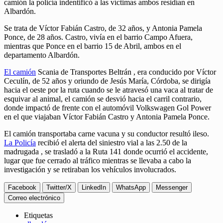
camión la policía indentificó a las víctimas ambos residían en
Albardón.
Se trata de Víctor Fabián Castro, de 32 años, y Antonia Pamela
Ponce, de 28 años. Castro, vivía en el barrio Campo Afuera,
mientras que Ponce en el barrio 15 de Abril, ambos en el
departamento Albardón.
El camión
Scania de Transportes Beltrán , era conducido por Víctor
Ceculín, de 52 años y oriundo de Jesús María, Córdoba, se dirigía
hacia el oeste por la ruta cuando se le atravesó una vaca al tratar de
esquivar al animal, el camión se desvió hacia el carril contrario,
donde impactó de frente con el automóvil Volkswagen Gol Power
en el que viajaban Víctor Fabián Castro y Antonia Pamela Ponce.
El camión transportaba carne vacuna y su conductor resultó ileso.
La Policía
recibió el alerta del siniestro vial a las 2.50 de la
madrugada , se trasladó a la Ruta 141 donde ocurrió el accidente,
lugar que fue cerrado al tráfico mientras se llevaba a cabo la
investigación y se retiraban los vehículos involucrados.
Facebook
Twitter/X
LinkedIn
WhatsApp
Messenger
Correo electrónico
Etiquetas