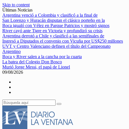
Skip to content
Últimas Noticias
Argentina venció a Colombia y clasificó a la final de
San Lorenzo y Huracán disputan el clásico porteño en la
Boca igualó con Vélez en Parque Patricios y mostró signos
River cayó ante Tigre en Victoria y profundizó su crisis
Argentina derrotó a Chile y clasificó a las semifinales de
Ingresó a Diputados el convenio con Vicuña por US$250 millones
UVT y Centro Valenciano definen el título del Campeonato
Argentino
Boca y River salen a la cancha por la cuarta
La batea del Colegio Don Bosco
Murió Jorge Messi, el papá de Lionel
09/08/2026