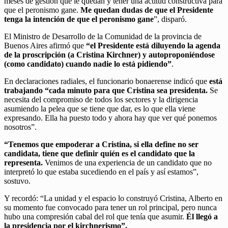
meses de gestión que le quedan y tener una actitud constructiva para
que el peronismo gane.
Me quedan dudas de que el Presidente
tenga la intención de que el peronismo gane
”, disparó.
El Ministro de Desarrollo de la Comunidad de la provincia de
Buenos Aires afirmó que
“el Presidente está diluyendo la agenda
de la proscripción (a Cristina Kirchner) y autoproponiéndose
(como candidato) cuando nadie lo está pidiendo”
.
En declaraciones radiales, el funcionario bonaerense indicó que
está
trabajando “cada minuto para que Cristina sea presidenta.
Se
necesita del compromiso de todos los sectores y la dirigencia
asumiendo la pelea que se tiene que dar, es lo que ella viene
expresando. Ella ha puesto todo y ahora hay que ver qué ponemos
nosotros”.
“Tenemos que empoderar a Cristina, si ella define no ser
candidata, tiene que definir quién es el candidato que la
representa.
Venimos de una experiencia de un candidato que no
interpretó lo que estaba sucediendo en el país y así estamos”,
sostuvo.
Y recordó: “La unidad y el espacio lo construyó Cristina, Alberto en
su momento fue convocado para tener un rol principal, pero nunca
hubo una compresión cabal del rol que tenía que asumir.
Él llegó a
la presidencia por el kirchnerismo”.